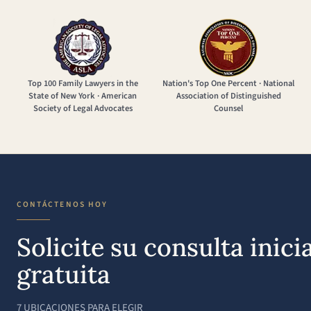
Top 100 Family Lawyers in the
Nation's Top One Percent · National
State of New York · American
Association of Distinguished
Society of Legal Advocates
Counsel
CONTÁCTENOS HOY
Solicite su consulta inicia
gratuita
7 UBICACIONES PARA ELEGIR