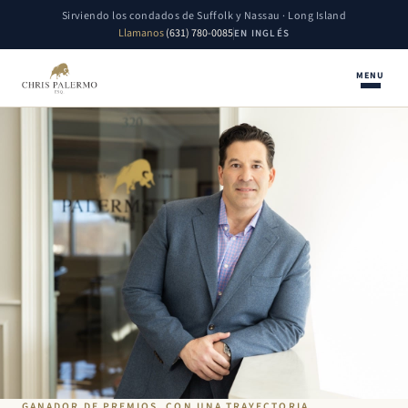
Sirviendo los condados de Suffolk y Nassau · Long Island
Llamanos
(631) 780-0085
EN INGLÉS
MENU
GANADOR DE PREMIOS, CON UNA TRAYECTORIA