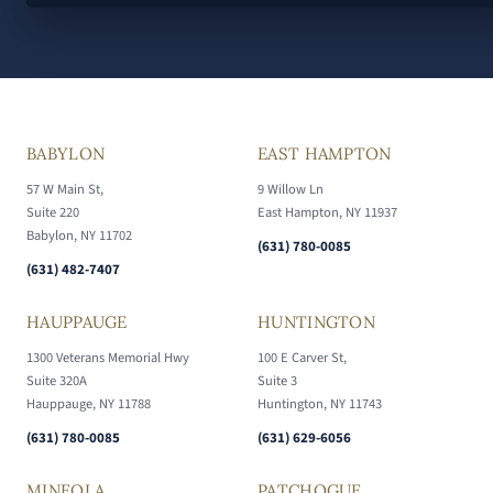
BABYLON
EAST HAMPTON
57 W Main St,
9 Willow Ln
Suite 220
East Hampton, NY 11937
Babylon, NY 11702
(631) 780-0085
(631) 482-7407
HAUPPAUGE
HUNTINGTON
1300 Veterans Memorial Hwy
100 E Carver St,
Suite 320A
Suite 3
Hauppauge, NY 11788
Huntington, NY 11743
(631) 780-0085
(631) 629-6056
MINEOLA
PATCHOGUE