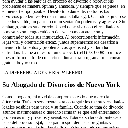
para ayudar a las parejas en proceso de divorcio a resolver sus
problemas de manera óptima y amistosa, y siempre que se pueda, en
el menor tiempo posible. Desafortunadamente, no todos los
divorcios pueden resolverse sin una batalla legal. Cuando el juicio se
hace inevitable, preparo una representación poderosa y agresiva. Sin
embargo, este es su divorcio. Usted debe vivir con el resultado, y
por esa razón, tengo cuidado de escuchar con atención y
comprender todas sus inquietudes. Al proporcionarle información
legal vital y orientación eficaz, juntos superaremos los desafíos a
menudo turbulentos y problemáticos que usted y su familia
enfrentan. Llame a nuestro número local: (631) 780-0085 o utilice
nuestro formulario de contacto en línea para programar una consulta
gratuita hoy mismo.
LA DIFERENCIA DE CHRIS PALERMO
Su Abogado de Divorcios de Nueva York
Como abogado, mi nivel de compromiso es lo que marca la
diferencia. Trabajo seriamente para conseguir los mejores resultados
legales posibles para usted y su familia. Cuando se trata de divorcio,
asuntos matrimoniales o derecho familiar, sé que está enfrentando
problemas muy privados y sensibles. Estaré a su lado durante cada
paso del proceso legal, listo para responder a sus preguntas y
proporcionar orientación legal eficaz. Estos son mis compromisos